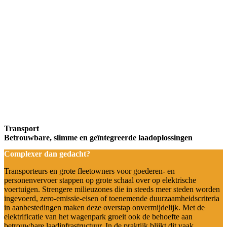
Transport
Betrouwbare, slimme en geïntegreerde laadoplossingen
Complexer dan gedacht?
Transporteurs en grote fleetowners voor goederen- en
personenvervoer stappen op grote schaal over op elektrische
voertuigen. Strengere milieuzones die in steeds meer steden worden
ingevoerd, zero-emissie-eisen of toenemende duurzaamheidscriteria
in aanbestedingen maken deze overstap onvermijdelijk. Met de
elektrificatie van het wagenpark groeit ook de behoefte aan
betrouwbare laadinfrastructuur. In de praktijk blijkt dit vaak