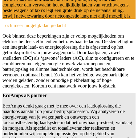
complexer dan verwacht: het gelijktijdig laden van vrachtwagens,
bestelwagens of taxi’s legt een grote druk op de netaansluiting,
terwijl netverzwaring door netcongestie lang niet altijd mogelijk is.
Toch meer mogelijk dan gedacht
Ook binnen deze beperkingen zijn er volop mogelijkheden om
elektrische fleets efficiënt en betrouwbaar te laden. De sleutel ligt in
een integrale laad- en energieoplossing die is afgestemd op het
gebruiksprofiel van jouw wagenpark. Door laadpalen, zowel
snelladers (DC) als ‘gewone’ laders (AC), slim te configureren en te
combineren met eigen energie opwek via zonnepanelen,
batterijopslag en slimme laadtechnieken, wordt het beschikbare
vermogen optimaal benut. Zo kan het volledige wagenpark tijdig
worden geladen, zonder onnodige piekbelasting of hoge
energiekosten. Kortom echt maatwerk voor jouw logistiek.
EcoAmps als partner
EcoAmps denkt graag met je mee over een laadoplossing die
naadloos aansluit op jouw bedrijfsprocessen. Wij analyseren de
energievraag van je wagenpark en ontwerpen een
toekomstbestendig laadsysteem dat betrouwbaar presteert, vandaag
én morgen. Als specialist en totaalleverancier realiseren en
onderhouden wij complete oplossingen op het gebied van